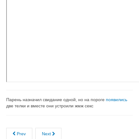
Парень назначил свидание одной, но на пороге
появились
две телки и вместе они устроили жмж секс
Prev
Next