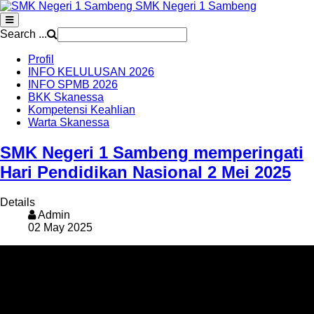
SMK Negeri 1 Sambeng
Search ...
Profil
INFO KELULUSAN 2026
INFO SPMB 2026
BKK Skanessa
Kompetensi Keahlian
Warta Skanessa
SMK Negeri 1 Sambeng memperingati
Hari Pendidikan Nasional 2 Mei 2025
Details
Admin
02 May 2025